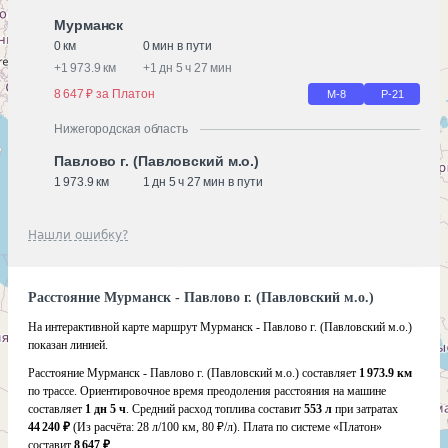
Мурманск
0 км
0 мин в пути
+
1 973.9 км
+
1 дн 5 ч 27 мин
8 647 ₽ за Платон
М-8
Р-21
Нижегородская область
Павлово г. (Павловский м.о.)
1 973.9 км
1 дн 5 ч 27 мин в пути
Нашли ошибку?
Расстояние Мурманск - Павлово г. (Павловский м.о.)
На интерактивной карте маршрут Мурманск - Павлово г. (Павловский м.о.)
показан линией.
Расстояние Мурманск - Павлово г. (Павловский м.о.) составляет
1 973.9 км
по трассе. Ориентировочное время преодоления расстояния на машине
составляет
1 дн 5 ч
. Средний расход топлива составит
553 л
при затратах
44 240 ₽
(Из расчёта:
28 л/100 км, 80 ₽/л)
. Плата по системе «Платон»
составит
8 647 ₽
.