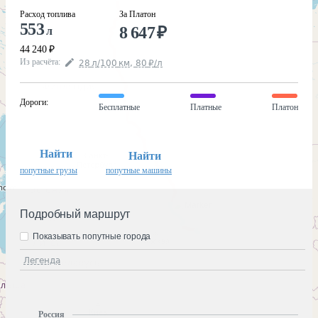
Расход топлива
За Платон
553
8 647
₽
л
44 240
₽
Из расчёта
:
28
л
/100
км
,
80
₽
/
л
Дороги
:
Бесплатные
Платные
Платон
Найти
Найти
попутные грузы
попутные машины
Подробный маршрут
Показывать попутные города
Легенда
Россия