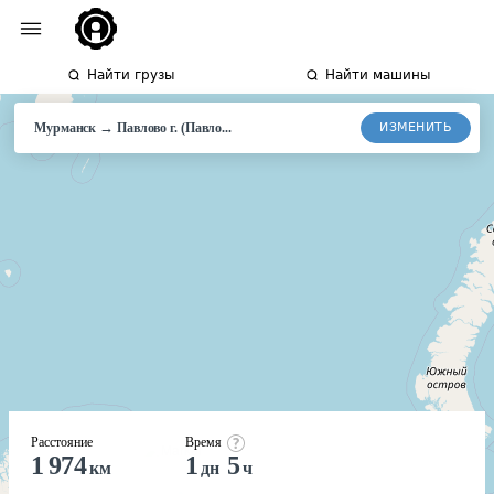
Найти грузы
Найти машины
→
ИЗМЕНИТЬ
Мурманск
Павлово
г. (Павло...
Расстояние
Время
1 974
1
5
км
дн
ч