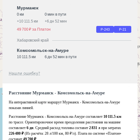
Мурманск
0 км
0 мин в пути
+
10 111.5 км
+
6 дн 52 мин
49 700 ₽ за Платон
Р-243
Р-21
Хабаровский край
Комсомольск-на-Амуре
10 111.5 км
6 дн 52 мин в пути
Нашли ошибку?
Расстояние Мурманск - Комсомольск-на-Амуре
На интерактивной карте маршрут Мурманск - Комсомольск-на-Амуре
показан линией.
Расстояние Мурманск - Комсомольск-на-Амуре составляет
10 111.5 км
по трассе. Ориентировочное время преодоления расстояния на машине
составляет
6 дн
. Средний расход топлива составит
2 831 л
при затратах
226 480 ₽
(Из расчёта:
28 л/100 км, 80 ₽/л)
. Плата по системе «Платон»
составит
49 700 ₽
.