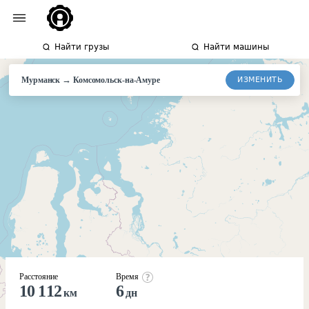
Найти грузы
Найти машины
→
ИЗМЕНИТЬ
Мурманск
Комсомольск-
на-Амуре
Расстояние
Время
10 112
6
км
дн