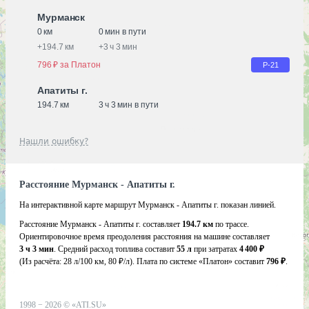
Мурманск
0 км
0 мин в пути
+
194.7 км
+
3 ч 3 мин
796 ₽ за Платон
Р-21
Апатиты г.
194.7 км
3 ч 3 мин в пути
Нашли ошибку?
Расстояние Мурманск - Апатиты г.
На интерактивной карте маршрут Мурманск - Апатиты г. показан линией.
Расстояние Мурманск - Апатиты г. составляет
194.7 км
по трассе.
Ориентировочное время преодоления расстояния на машине составляет
3 ч 3 мин
. Средний расход топлива составит
55 л
при затратах
4 400 ₽
(Из расчёта:
28 л/100 км, 80 ₽/л)
. Плата по системе «Платон» составит
796 ₽
.
1998 −
2026
©
«ATI.SU»