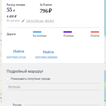
Расход топлива
За Платон
55
796
₽
л
4 400
₽
Из расчёта
:
28
л
/100
км
,
80
₽
/
л
Дороги
:
Бесплатные
Платные
Платон
Найти
Найти
попутные грузы
попутные машины
Подробный маршрут
Показывать попутные города
Легенда
Россия