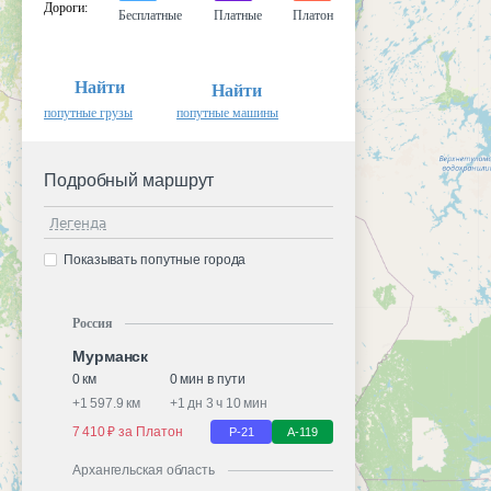
Дороги
:
Бесплатные
Платные
Платон
Найти
Найти
попутные грузы
попутные машины
Подробный маршрут
Легенда
Показывать попутные города
Россия
Мурманск
0 км
0 мин в пути
+
1 597.9 км
+
1 дн 3 ч 10 мин
7 410 ₽ за Платон
Р-21
А-119
Архангельская область