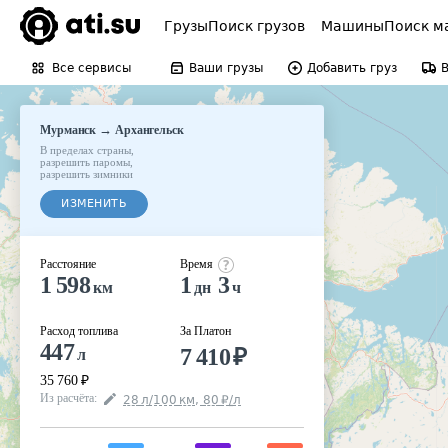
Грузы
Поиск грузов
Машины
Поиск м
Все сервисы
Ваши грузы
Добавить груз
→
Мурманск
Архангельск
В пределах страны
,
разрешить паромы
,
разрешить зимники
ИЗМЕНИТЬ
Расстояние
Время
1 598
1
3
км
дн
ч
Расход топлива
За Платон
447
7 410
₽
л
35 760
₽
Из расчёта
:
28
л
/100
км
,
80
₽
/
л