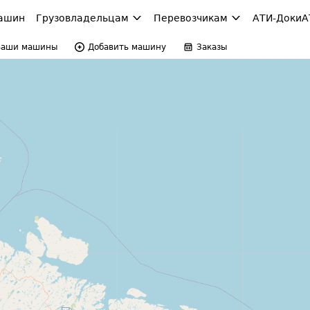
ашин
Грузовладельцам
Перевозчикам
АТИ-Доки
А
Ваши машины
Добавить машину
Заказы