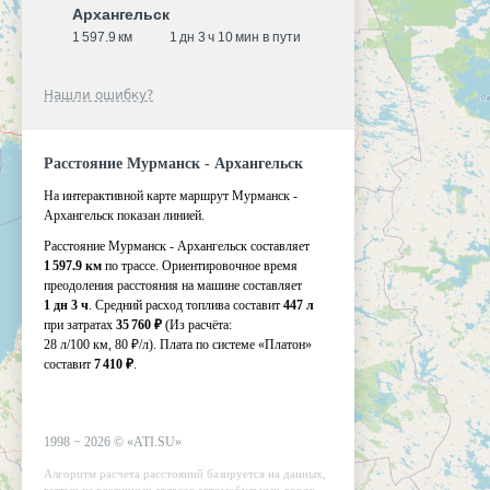
Архангельск
1 597.9 км
1 дн 3 ч 10 мин в пути
Нашли ошибку?
Расстояние Мурманск - Архангельск
На интерактивной карте маршрут Мурманск -
Архангельск показан линией.
Расстояние Мурманск - Архангельск составляет
1 597.9 км
по трассе. Ориентировочное время
преодоления расстояния на машине составляет
1 дн 3 ч
. Средний расход топлива составит
447 л
при затратах
35 760 ₽
(Из расчёта:
28 л/100 км, 80 ₽/л)
. Плата по системе «Платон»
составит
7 410 ₽
.
1998 −
2026
©
«ATI.SU»
Алгоритм расчета расстояний базируется на данных,