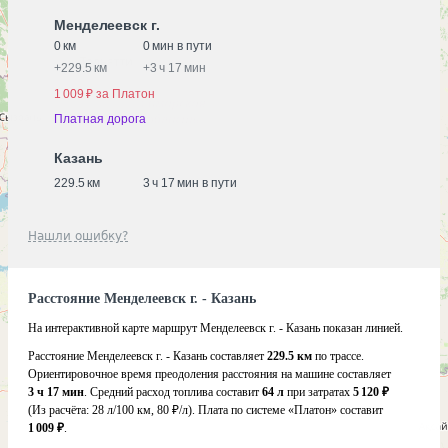
Менделеевск г.
0 км
0 мин в пути
+
229.5 км
+
3 ч 17 мин
1 009 ₽ за Платон
Платная дорога
Казань
229.5 км
3 ч 17 мин в пути
Нашли ошибку?
Расстояние Менделеевск г. - Казань
На интерактивной карте маршрут Менделеевск г. - Казань показан линией.
Расстояние Менделеевск г. - Казань составляет
229.5 км
по трассе.
Ориентировочное время преодоления расстояния на машине составляет
3 ч 17 мин
. Средний расход топлива составит
64 л
при затратах
5 120 ₽
(Из расчёта:
28 л/100 км, 80 ₽/л)
. Плата по системе «Платон» составит
1 009 ₽
.