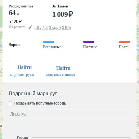
Расход топлива
За Платон
64
1 009
₽
л
5 120
₽
Из расчёта
:
28
л
/100
км
,
80
₽
/
л
Дороги
:
Бесплатные
Платные
Платон
Найти
Найти
попутные грузы
попутные машины
Подробный маршрут
Показывать попутные города
Легенда
Россия