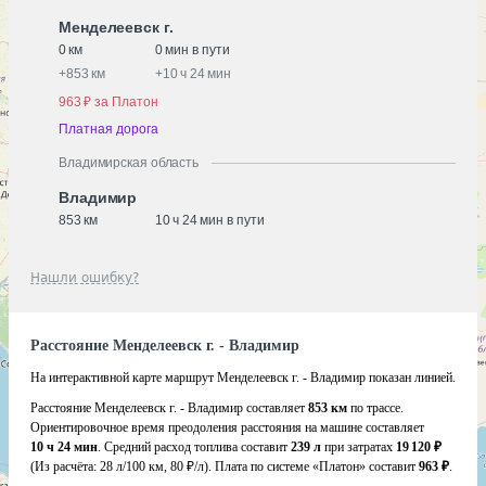
Менделеевск г.
0 км
0 мин в пути
+
853 км
+
10 ч 24 мин
963 ₽ за Платон
Платная дорога
Владимирская область
Владимир
853 км
10 ч 24 мин в пути
Нашли ошибку?
Расстояние Менделеевск г. - Владимир
На интерактивной карте маршрут Менделеевск г. - Владимир показан линией.
Расстояние Менделеевск г. - Владимир составляет
853 км
по трассе.
Ориентировочное время преодоления расстояния на машине составляет
10 ч 24 мин
. Средний расход топлива составит
239 л
при затратах
19 120 ₽
(Из расчёта:
28 л/100 км, 80 ₽/л)
. Плата по системе «Платон» составит
963 ₽
.