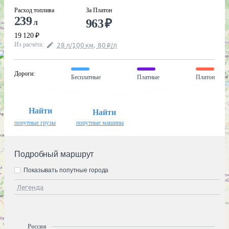
Расход топлива
За Платон
239
963
₽
л
19 120
₽
Из расчёта
:
28
л
/100
км
,
80
₽
/
л
Дороги
:
Бесплатные
Платные
Платон
Найти
Найти
попутные грузы
попутные машины
Подробный маршрут
Показывать попутные города
Легенда
Россия