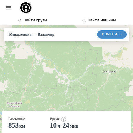
Найти грузы
Найти машины
→
ИЗМЕНИТЬ
Менделеевск г.
Владимир
Расстояние
Время
853
10
24
км
ч
мин