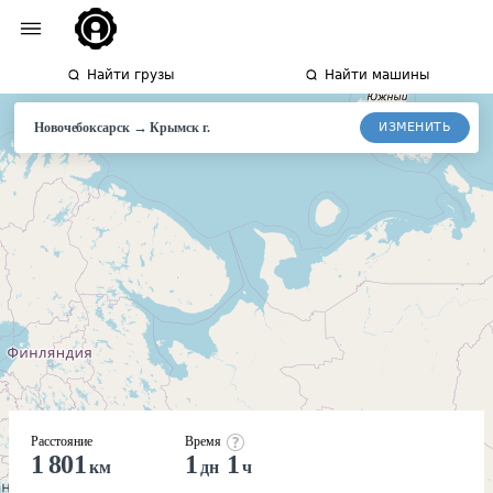
Найти грузы
Найти машины
→
ИЗМЕНИТЬ
Новочебоксарск
Крымск
г.
Расстояние
Время
1 801
1
1
км
дн
ч