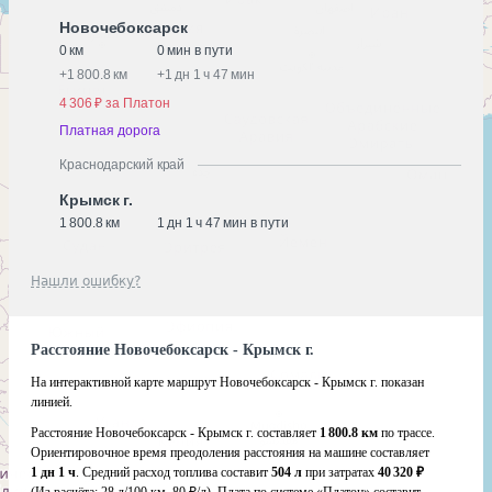
Новочебоксарск
0 км
0 мин в пути
+
1 800.8 км
+
1 дн 1 ч 47 мин
4 306 ₽ за Платон
Платная дорога
Краснодарский край
Крымск г.
1 800.8 км
1 дн 1 ч 47 мин в пути
Нашли ошибку?
Расстояние Новочебоксарск - Крымск г.
На интерактивной карте маршрут Новочебоксарск - Крымск г. показан
линией.
Расстояние Новочебоксарск - Крымск г. составляет
1 800.8 км
по трассе.
Ориентировочное время преодоления расстояния на машине составляет
1 дн 1 ч
. Средний расход топлива составит
504 л
при затратах
40 320 ₽