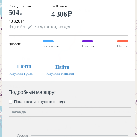
Расход топлива
За Платон
504
4 306
₽
л
40 320
₽
Из расчёта
:
28
л
/100
км
,
80
₽
/
л
Дороги
:
Бесплатные
Платные
Платон
Найти
Найти
попутные грузы
попутные машины
Подробный маршрут
Показывать попутные города
Легенда
Россия