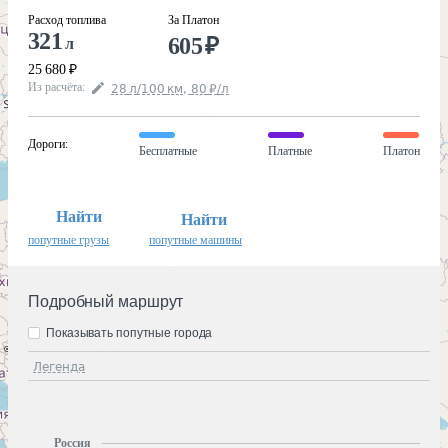
Расход топлива
За Платон
321
605
₽
л
25 680
₽
Из расчёта
:
28
л
/100
км
,
80
₽
/
л
Дороги
:
Бесплатные
Платные
Платон
Найти
Найти
попутные грузы
попутные машины
Подробный маршрут
Показывать попутные города
Легенда
Россия