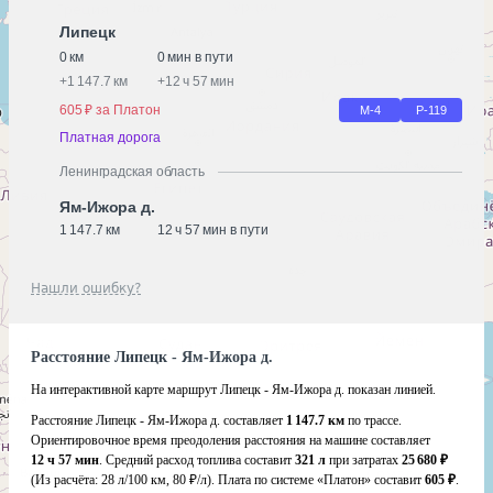
Липецк
0 км
0 мин в пути
+
1 147.7 км
+
12 ч 57 мин
605 ₽ за Платон
М-4
Р-119
Платная дорога
Ленинградская область
Ям-Ижора д.
1 147.7 км
12 ч 57 мин в пути
Нашли ошибку?
Расстояние Липецк - Ям-Ижора д.
На интерактивной карте маршрут Липецк - Ям-Ижора д. показан линией.
Расстояние Липецк - Ям-Ижора д. составляет
1 147.7 км
по трассе.
Ориентировочное время преодоления расстояния на машине составляет
12 ч 57 мин
. Средний расход топлива составит
321 л
при затратах
25 680 ₽
(Из расчёта:
28 л/100 км, 80 ₽/л)
. Плата по системе «Платон» составит
605 ₽
.