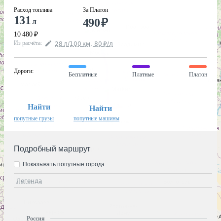
Расход топлива
За Платон
131
490
₽
л
10 480
₽
Из расчёта
:
28
л
/100
км
,
80
₽
/
л
Дороги
:
Бесплатные
Платные
Платон
Найти
Найти
попутные грузы
попутные машины
Подробный маршрут
Показывать попутные города
Легенда
Россия