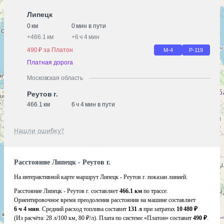
Липецк
0 км
0 мин в пути
+
466.1 км
+
6 ч 4 мин
490 ₽ за Платон
М-4
Р-119
Платная дорога
Московская область
Реутов г.
466.1 км
6 ч 4 мин в пути
Нашли ошибку?
Расстояние Липецк - Реутов г.
На интерактивной карте маршрут Липецк - Реутов г. показан линией.
Расстояние Липецк - Реутов г. составляет
466.1 км
по трассе.
Ориентировочное время преодоления расстояния на машине составляет
6 ч 4 мин
. Средний расход топлива составит
131 л
при затратах
10 480 ₽
(Из расчёта:
28 л/100 км, 80 ₽/л)
. Плата по системе «Платон» составит
490 ₽
.