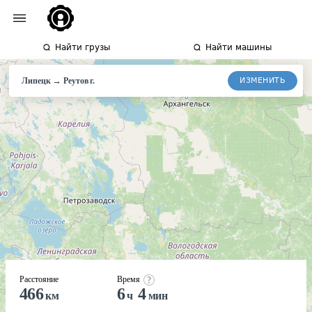
Найти грузы
Найти машины
→
ИЗМЕНИТЬ
Липецк
Реутов
г.
Расстояние
Время
466
6
4
км
ч
мин