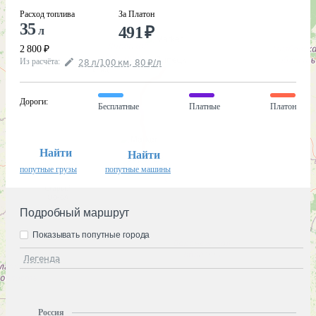
Расход топлива
За Платон
35
491
₽
л
2 800
₽
Из расчёта
:
28
л
/100
км
,
80
₽
/
л
Дороги
:
Бесплатные
Платные
Платон
Найти
Найти
попутные грузы
попутные машины
Подробный маршрут
Показывать попутные города
Легенда
Россия