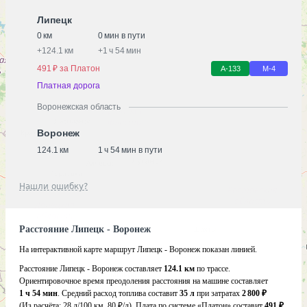
Липецк
0 км
0 мин в пути
+
124.1 км
+
1 ч 54 мин
491 ₽ за Платон
А-133
М-4
Платная дорога
Воронежская область
Воронеж
124.1 км
1 ч 54 мин в пути
Нашли ошибку?
Расстояние Липецк - Воронеж
На интерактивной карте маршрут Липецк - Воронеж показан линией.
Расстояние Липецк - Воронеж составляет
124.1 км
по трассе.
Ориентировочное время преодоления расстояния на машине составляет
1 ч 54 мин
. Средний расход топлива составит
35 л
при затратах
2 800 ₽
(Из расчёта:
28 л/100 км, 80 ₽/л)
. Плата по системе «Платон» составит
491 ₽
.