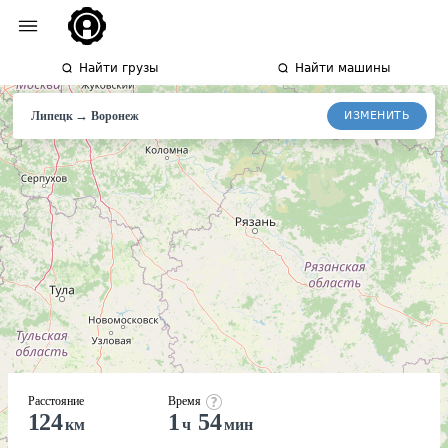
Найти грузы
Найти машины
→
ИЗМЕНИТЬ
Липецк
Воронеж
Расстояние
Время
124
1
54
км
ч
мин