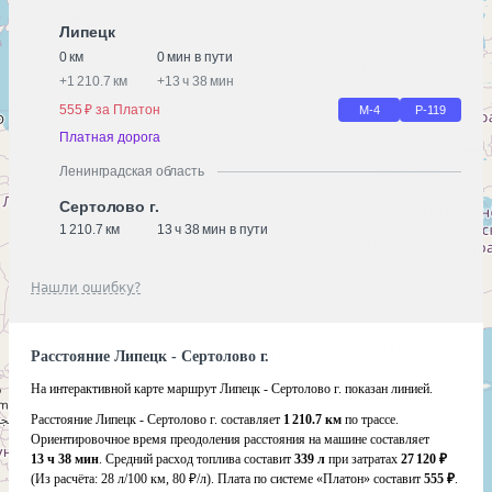
Липецк
0 км
0 мин в пути
+
1 210.7 км
+
13 ч 38 мин
555 ₽ за Платон
М-4
Р-119
Платная дорога
Ленинградская область
Сертолово г.
1 210.7 км
13 ч 38 мин в пути
Нашли ошибку?
Расстояние Липецк - Сертолово г.
На интерактивной карте маршрут Липецк - Сертолово г. показан линией.
Расстояние Липецк - Сертолово г. составляет
1 210.7 км
по трассе.
Ориентировочное время преодоления расстояния на машине составляет
13 ч 38 мин
. Средний расход топлива составит
339 л
при затратах
27 120 ₽
(Из расчёта:
28 л/100 км, 80 ₽/л)
. Плата по системе «Платон» составит
555 ₽
.