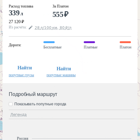
Расход топлива
За Платон
339
555
₽
л
27 120
₽
Из расчёта
:
28
л
/100
км
,
80
₽
/
л
Дороги
:
Бесплатные
Платные
Платон
Найти
Найти
попутные грузы
попутные машины
Подробный маршрут
Показывать попутные города
Легенда
Россия