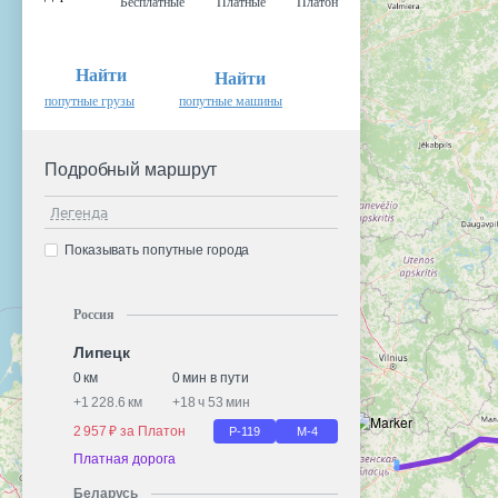
Бесплатные
Платные
Платон
Найти
Найти
попутные грузы
попутные машины
Подробный маршрут
Легенда
Показывать попутные города
Россия
Липецк
0 км
0 мин в пути
+
1 228.6 км
+
18 ч 53 мин
2 957 ₽ за Платон
Р-119
М-4
Платная дорога
Беларусь