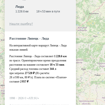
Лида
1 228.6 км
18 ч 53 мин в пути
Нашли ошибку?
Расстояние Липецк - Лида
На интерактивной карте маршрут Липецк - Лида
показан линией.
Расстояние Липецк - Лида составляет
1 228.6 км
по трассе. Ориентировочное время преодоления
расстояния на машине составляет
18 ч 53 мин
.
Средний расход топлива составит
344 л
при затратах
27 520 ₽
(Из расчёта:
28 л/100 км, 80 ₽/л)
. Плата по системе «Платон»
составит
2 957 ₽
.
1998 −
2026
©
«ATI.SU»