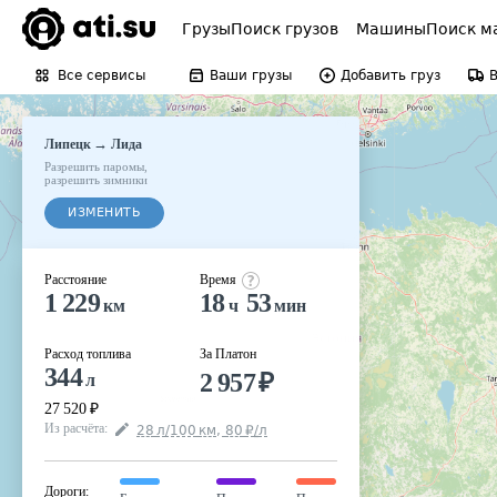
Грузы
Поиск грузов
Машины
Поиск м
Все сервисы
Ваши грузы
Добавить груз
→
Липецк
Лида
Разрешить паромы
,
разрешить зимники
ИЗМЕНИТЬ
Расстояние
Время
1 229
18
53
км
ч
мин
Расход топлива
За Платон
344
2 957
₽
л
27 520
₽
Из расчёта
:
28
л
/100
км
,
80
₽
/
л
Дороги
: