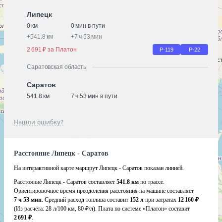
Липецк
0 км
0 мин в пути
+
541.8 км
+
7 ч 53 мин
2 691 ₽ за Платон
Р-119
Р-22
Саратовская область
Саратов
541.8 км
7 ч 53 мин в пути
Нашли ошибку?
Расстояние Липецк - Саратов
На интерактивной карте маршрут Липецк - Саратов показан линией.
Расстояние Липецк - Саратов составляет
541.8 км
по трассе.
Ориентировочное время преодоления расстояния на машине составляет
7 ч 53 мин
. Средний расход топлива составит
152 л
при затратах
12 160 ₽
(Из расчёта:
28 л/100 км, 80 ₽/л)
. Плата по системе «Платон» составит
2 691 ₽
.