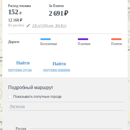
Расход топлива
За Платон
152
2 691
₽
л
12 160
₽
Из расчёта
:
28
л
/100
км
,
80
₽
/
л
Дороги
:
Бесплатные
Платные
Платон
Найти
Найти
попутные грузы
попутные машины
Подробный маршрут
Показывать попутные города
Легенда
Россия