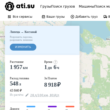
Грузы
Поиск грузов
Машины
Поиск м
Все сервисы
Ваши грузы
Добавить груз
→
Липецк
Костанай
Разрешить паромы
,
разрешить зимники
ИЗМЕНИТЬ
Расстояние
Время
1 957
1
6
км
дн
ч
Расход топлива
За Платон
548
8 918
₽
л
43 840
₽
Из расчёта
:
28
л
/100
км
,
80
₽
/
л
Дороги
: