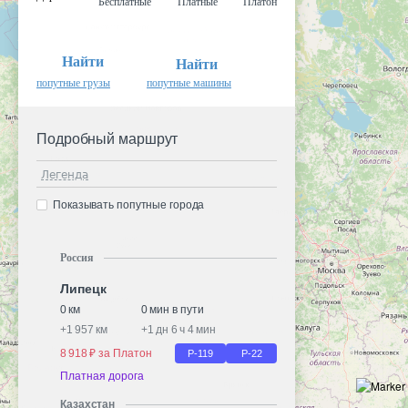
Бесплатные
Платные
Платон
Найти
Найти
попутные грузы
попутные машины
Подробный маршрут
Легенда
Показывать попутные города
Россия
Липецк
0 км
0 мин в пути
+
1 957 км
+
1 дн 6 ч 4 мин
8 918 ₽ за Платон
Р-119
Р-22
Платная дорога
Казахстан