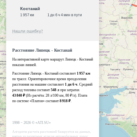
Костанай
1 957 км
1 дн 6 ч 4 мин в пути
Нашли ошибку?
Расстояние Липецк - Костанай
На интерактивной карте маршрут Липецк - Костанай
показан линией.
Расстояние Липецк - Костанай составляет
1 957 км
по трассе. Ориентировочное время преодоления
расстояния на машине составляет
1 дн 6 ч
. Средний
расход топлива составит
548 л
при затратах
43 840 ₽
(Из расчёта:
28 л/100 км, 80 ₽/л)
. Плата
по системе «Платон» составит
8 918 ₽
.
1998 −
2026
©
«ATI.SU»
Алгоритм расчета расстояний базируется на данных,
взятых из различных атласов автомобильных дорог.