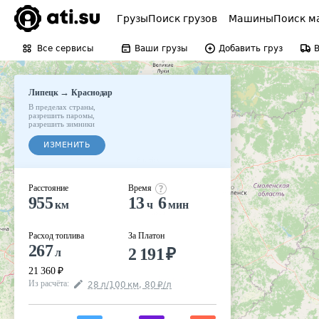
Грузы
Поиск грузов
Машины
Поиск м
Все сервисы
Ваши грузы
Добавить груз
→
Липецк
Краснодар
В пределах страны
,
разрешить паромы
,
разрешить зимники
ИЗМЕНИТЬ
Расстояние
Время
955
13
6
км
ч
мин
Расход топлива
За Платон
267
2 191
₽
л
21 360
₽
Из расчёта
:
28
л
/100
км
,
80
₽
/
л