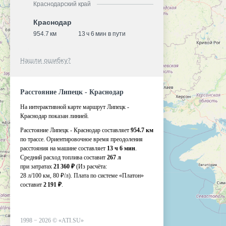
Краснодарский край
Краснодар
954.7 км
13 ч 6 мин в пути
Нашли ошибку?
Расстояние Липецк - Краснодар
На интерактивной карте маршрут Липецк -
Краснодар показан линией.
Расстояние Липецк - Краснодар составляет
954.7 км
по трассе. Ориентировочное время преодоления
расстояния на машине составляет
13 ч 6 мин
.
Средний расход топлива составит
267 л
при затратах
21 360 ₽
(Из расчёта:
28 л/100 км, 80 ₽/л)
. Плата по системе «Платон»
составит
2 191 ₽
.
1998 −
2026
©
«ATI.SU»