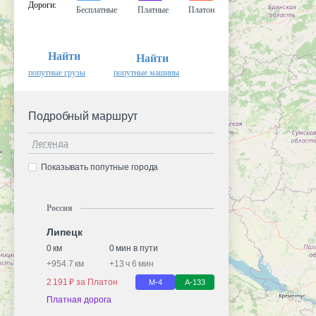
Дороги
:
Бесплатные
Платные
Платон
Найти
Найти
попутные грузы
попутные машины
Подробный маршрут
Легенда
Показывать попутные города
Россия
Липецк
0 км
0 мин в пути
+
954.7 км
+
13 ч 6 мин
2 191 ₽ за Платон
М-4
А-133
Платная дорога