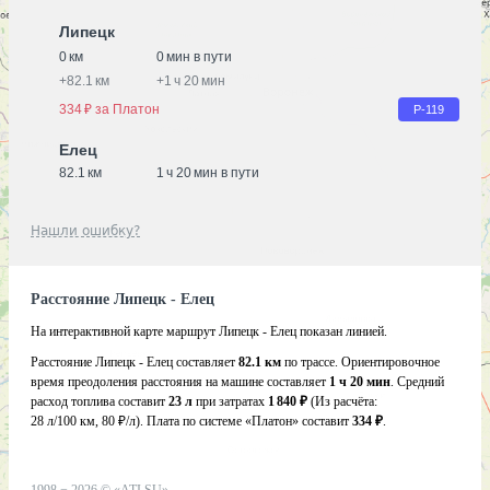
Липецк
0 км
0 мин в пути
+
82.1 км
+
1 ч 20 мин
334 ₽ за Платон
Р-119
Елец
82.1 км
1 ч 20 мин в пути
Нашли ошибку?
Расстояние Липецк - Елец
На интерактивной карте маршрут Липецк - Елец показан линией.
Расстояние Липецк - Елец составляет
82.1 км
по трассе. Ориентировочное
время преодоления расстояния на машине составляет
1 ч 20 мин
. Средний
расход топлива составит
23 л
при затратах
1 840 ₽
(Из расчёта:
28 л/100 км, 80 ₽/л)
. Плата по системе «Платон» составит
334 ₽
.