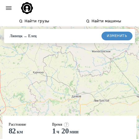
Найти грузы
Найти машины
→
ИЗМЕНИТЬ
Липецк
Елец
Расстояние
Время
82
1
20
км
ч
мин