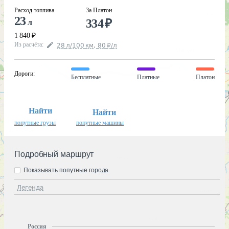
Расход топлива
За Платон
23
334
₽
л
1 840
₽
Из расчёта
:
28
л
/100
км
,
80
₽
/
л
Дороги
:
Бесплатные
Платные
Платон
Найти
Найти
попутные грузы
попутные машины
Подробный маршрут
Показывать попутные города
Легенда
Россия