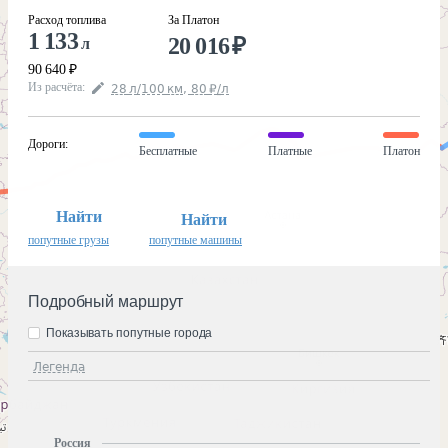
Расход топлива
За Платон
1 133
20 016
₽
л
90 640
₽
Из расчёта
:
28
л
/100
км
,
80
₽
/
л
Дороги
:
Бесплатные
Платные
Платон
Найти
Найти
попутные грузы
попутные машины
Подробный маршрут
Показывать попутные города
Легенда
Россия