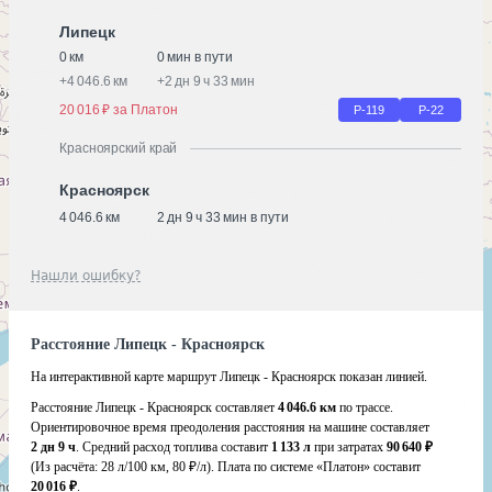
Липецк
0 км
0 мин в пути
+
4 046.6 км
+
2 дн 9 ч 33 мин
20 016 ₽ за Платон
Р-119
Р-22
Красноярский край
Красноярск
4 046.6 км
2 дн 9 ч 33 мин в пути
Нашли ошибку?
Расстояние Липецк - Красноярск
На интерактивной карте маршрут Липецк - Красноярск показан линией.
Расстояние Липецк - Красноярск составляет
4 046.6 км
по трассе.
Ориентировочное время преодоления расстояния на машине составляет
2 дн 9 ч
. Средний расход топлива составит
1 133 л
при затратах
90 640 ₽
(Из расчёта:
28 л/100 км, 80 ₽/л)
. Плата по системе «Платон» составит
20 016 ₽
.