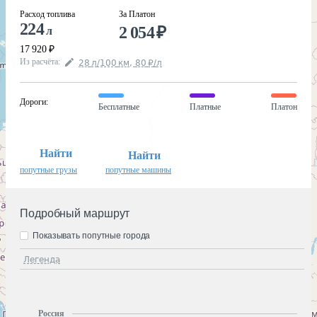
Расход топлива
За Платон
224
2 054
₽
л
17 920
₽
Из расчёта
:
28
л
/100
км
,
80
₽
/
л
Дороги
:
Бесплатные
Платные
Платон
Найти
Найти
попутные грузы
попутные машины
Подробный маршрут
Показывать попутные города
Легенда
Россия