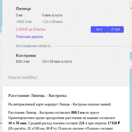
Липецк
0 км
0 мин в пути
+
800.3 км
+
10 ч 59 мин
2 054 ₽ за Платон
М-4
Р-119
Платная дорога
Костромская область
Кострома
800.3 км
10 ч 59 мин в пути
Нашли ошибку?
Расстояние Липецк - Кострома
На интерактивной карте маршрут Липецк - Кострома показан линией.
Расстояние Липецк - Кострома составляет
800.3 км
по трассе.
Ориентировочное время преодоления расстояния на машине составляет
10 ч 59 мин
. Средний расход топлива составит
224 л
при затратах
17 920 ₽
(Из расчёта:
28 л/100 км, 80 ₽/л)
. Плата по системе «Платон» составит