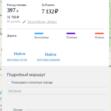
Расход топлива
За Платон
397
7 132
₽
л
31 760
₽
Из расчёта
:
28
л
/100
км
,
80
₽
/
л
Дороги
:
Бесплатные
Платные
Платон
Найти
Найти
попутные грузы
попутные машины
Подробный маршрут
Показывать попутные города
Легенда
Россия