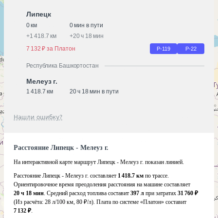
Липецк
0 км
0 мин в пути
+
1 418.7 км
+
20 ч 18 мин
7 132 ₽ за Платон
Р-119
Р-22
Республика Башкортостан
Мелеуз г.
1 418.7 км
20 ч 18 мин в пути
Нашли ошибку?
Расстояние Липецк - Мелеуз г.
На интерактивной карте маршрут Липецк - Мелеуз г. показан линией.
Расстояние Липецк - Мелеуз г. составляет
1 418.7 км
по трассе.
Ориентировочное время преодоления расстояния на машине составляет
20 ч 18 мин
. Средний расход топлива составит
397 л
при затратах
31 760 ₽
(Из расчёта:
28 л/100 км, 80 ₽/л)
. Плата по системе «Платон» составит
7 132 ₽
.