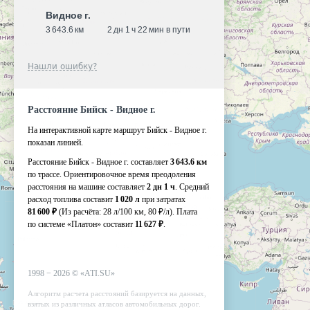
Видное г.
3 643.6 км
2 дн 1 ч 22 мин в пути
Нашли ошибку?
Расстояние Бийск - Видное г.
На интерактивной карте маршрут Бийск - Видное г.
показан линией.
Расстояние Бийск - Видное г. составляет
3 643.6 км
по трассе. Ориентировочное время преодоления
расстояния на машине составляет
2 дн 1 ч
. Средний
расход топлива составит
1 020 л
при затратах
81 600 ₽
(Из расчёта:
28 л/100 км, 80 ₽/л)
. Плата
по системе «Платон» составит
11 627 ₽
.
1998 −
2026
©
«ATI.SU»
Алгоритм расчета расстояний базируется на данных,
взятых из различных атласов автомобильных дорог.