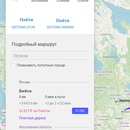
Бесплатные
Платные
Платон
Найти
Найти
попутные грузы
попутные машины
Подробный маршрут
Легенда
Показывать попутные города
Россия
Бийск
0 км
0 мин в пути
+
3 643.6 км
+
2 дн 1 ч 22 мин
11 627 ₽ за Платон
Р-256
Платная дорога
Московская область