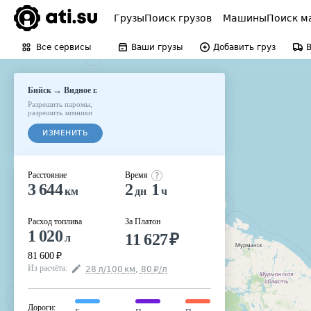
Грузы
Поиск грузов
Машины
Поиск м
Все сервисы
Ваши грузы
Добавить груз
→
Бийск
Видное г.
Разрешить паромы
,
разрешить зимники
ИЗМЕНИТЬ
Расстояние
Время
3 644
2
1
км
дн
ч
Расход топлива
За Платон
1 020
11 627
₽
л
81 600
₽
Из расчёта
:
28
л
/100
км
,
80
₽
/
л
Дороги
: