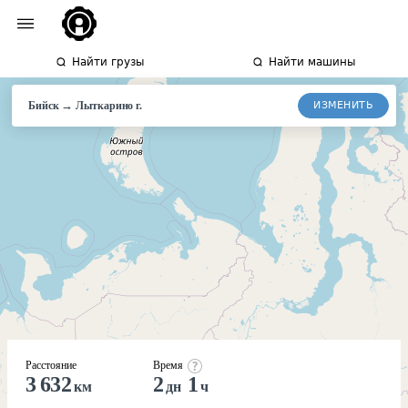
Найти грузы
Найти машины
→
ИЗМЕНИТЬ
Бийск
Лыткарино
г.
Расстояние
Время
3 632
2
1
км
дн
ч