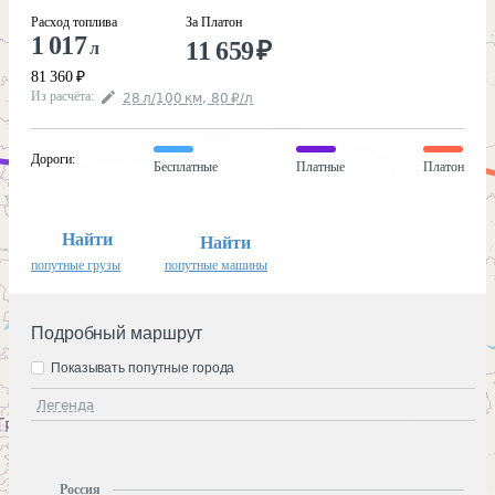
Расход топлива
За Платон
1 017
11 659
₽
л
81 360
₽
Из расчёта
:
28
л
/100
км
,
80
₽
/
л
Дороги
:
Бесплатные
Платные
Платон
Найти
Найти
попутные грузы
попутные машины
Подробный маршрут
Показывать попутные города
Легенда
Россия