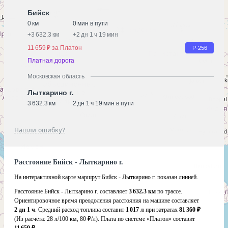
Бийск
0 км
0 мин в пути
+
3 632.3 км
+
2 дн 1 ч 19 мин
11 659 ₽ за Платон
Р-256
Платная дорога
Московская область
Лыткарино г.
3 632.3 км
2 дн 1 ч 19 мин в пути
Нашли ошибку?
Расстояние Бийск - Лыткарино г.
На интерактивной карте маршрут Бийск - Лыткарино г. показан линией.
Расстояние Бийск - Лыткарино г. составляет
3 632.3 км
по трассе.
Ориентировочное время преодоления расстояния на машине составляет
2 дн 1 ч
. Средний расход топлива составит
1 017 л
при затратах
81 360 ₽
(Из расчёта:
28 л/100 км, 80 ₽/л)
. Плата по системе «Платон» составит