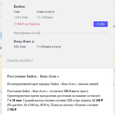
Бийск
0 км
0 мин в пути
+
541.9 км
+
7 ч 58 мин
2 786 ₽ за Платон
Р-256
Республика Алтай
Кош-Агач с.
541.9 км
7 ч 58 мин в пути
Нашли ошибку?
Расстояние Бийск - Кош-Агач с.
На интерактивной карте маршрут Бийск - Кош-Агач с. показан линией.
Расстояние Бийск - Кош-Агач с. составляет
541.9 км
по трассе.
Ориентировочное время преодоления расстояния на машине составляет
7 ч 58 мин
. Средний расход топлива составит
152 л
при затратах
12 160 ₽
(Из расчёта:
28 л/100 км, 80 ₽/л)
. Плата по системе «Платон» составит
2 786 ₽
.