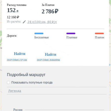
Расход топлива
За Платон
152
2 786
₽
л
12 160
₽
Из расчёта
:
28
л
/100
км
,
80
₽
/
л
Дороги
:
Бесплатные
Платные
Платон
Найти
Найти
попутные грузы
попутные машины
Подробный маршрут
Показывать попутные города
Легенда
Россия