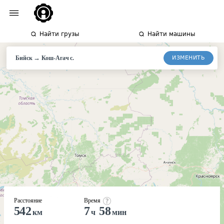
Найти грузы
Найти машины
→
ИЗМЕНИТЬ
Бийск
Кош-Агач
с.
Расстояние
Время
542
7
58
км
ч
мин