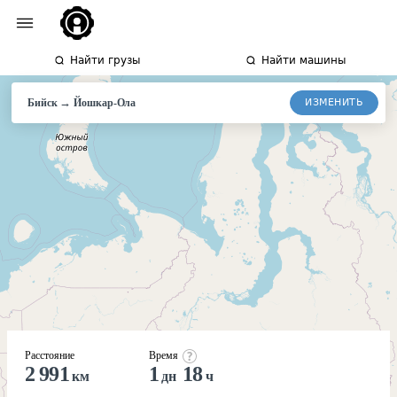
Найти грузы
Найти машины
→
ИЗМЕНИТЬ
Бийск
Йошкар-
Ола
Расстояние
Время
2 991
1
18
км
дн
ч