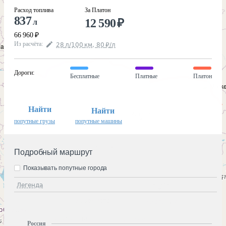
Расход топлива
За Платон
837
12 590
₽
л
66 960
₽
Из расчёта
:
28
л
/100
км
,
80
₽
/
л
Дороги
:
Бесплатные
Платные
Платон
Найти
Найти
попутные грузы
попутные машины
Подробный маршрут
Показывать попутные города
Легенда
Россия