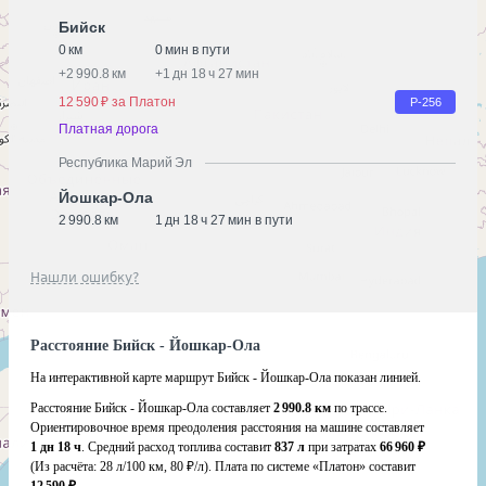
Бийск
0 км
0 мин в пути
+
2 990.8 км
+
1 дн 18 ч 27 мин
12 590 ₽ за Платон
Р-256
Платная дорога
Республика Марий Эл
Йошкар-Ола
2 990.8 км
1 дн 18 ч 27 мин в пути
Нашли ошибку?
Расстояние Бийск - Йошкар-Ола
На интерактивной карте маршрут Бийск - Йошкар-Ола показан линией.
Расстояние Бийск - Йошкар-Ола составляет
2 990.8 км
по трассе.
Ориентировочное время преодоления расстояния на машине составляет
1 дн 18 ч
. Средний расход топлива составит
837 л
при затратах
66 960 ₽
(Из расчёта:
28 л/100 км, 80 ₽/л)
. Плата по системе «Платон» составит