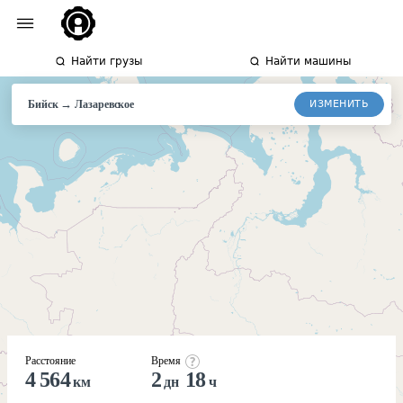
Найти грузы
Найти машины
→
ИЗМЕНИТЬ
Бийск
Лазаревское
Расстояние
Время
4 564
2
18
км
дн
ч