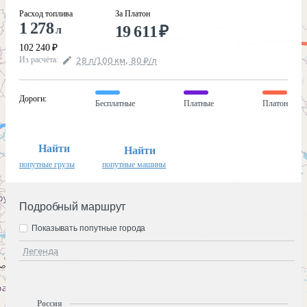
Расход топлива
За Платон
1 278
19 611
₽
л
102 240
₽
Из расчёта
:
28
л
/100
км
,
80
₽
/
л
Дороги
:
Бесплатные
Платные
Платон
Найти
Найти
попутные грузы
попутные машины
Подробный маршрут
Показывать попутные города
Легенда
Россия