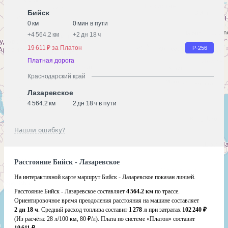
Бийск
0 км
0 мин в пути
+
4 564.2 км
+
2 дн 18 ч
19 611 ₽ за Платон
Р-256
Платная дорога
Краснодарский край
Лазаревское
4 564.2 км
2 дн 18 ч в пути
Нашли ошибку?
Расстояние Бийск - Лазаревское
На интерактивной карте маршрут Бийск - Лазаревское показан линией.
Расстояние Бийск - Лазаревское составляет
4 564.2 км
по трассе.
Ориентировочное время преодоления расстояния на машине составляет
2 дн 18 ч
. Средний расход топлива составит
1 278 л
при затратах
102 240 ₽
(Из расчёта:
28 л/100 км, 80 ₽/л)
. Плата по системе «Платон» составит