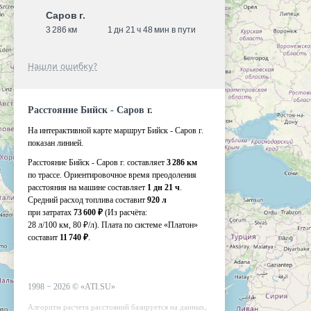
Саров г.
3 286 км
1 дн 21 ч 48 мин в пути
Нашли ошибку?
Расстояние Бийск - Саров г.
На интерактивной карте маршрут Бийск - Саров г.
показан линией.
Расстояние Бийск - Саров г. составляет
3 286 км
по трассе. Ориентировочное время преодоления
расстояния на машине составляет
1 дн 21 ч
.
Средний расход топлива составит
920 л
при затратах
73 600 ₽
(Из расчёта:
28 л/100 км, 80 ₽/л)
. Плата по системе «Платон»
составит
11 740 ₽
.
1998 −
2026
©
«ATI.SU»
Алгоритм расчета расстояний базируется на данных,