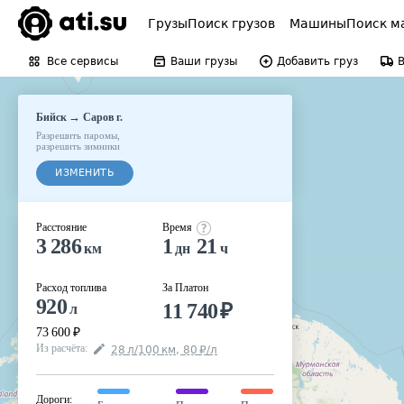
Грузы
Поиск грузов
Машины
Поиск м
Все сервисы
Ваши грузы
Добавить груз
→
Бийск
Саров г.
Разрешить паромы
,
разрешить зимники
ИЗМЕНИТЬ
Расстояние
Время
3 286
1
21
км
дн
ч
Расход топлива
За Платон
920
11 740
₽
л
73 600
₽
Из расчёта
:
28
л
/100
км
,
80
₽
/
л
Дороги
: