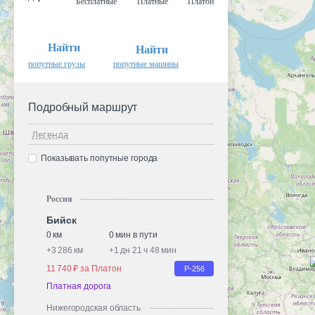
Бесплатные
Платные
Платон
Найти
Найти
попутные грузы
попутные машины
Подробный маршрут
Легенда
Показывать попутные города
Россия
Бийск
0 км
0 мин в пути
+
3 286 км
+
1 дн 21 ч 48 мин
11 740 ₽ за Платон
Р-256
Платная дорога
Нижегородская область