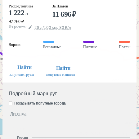
Расход топлива
За Платон
1 222
11 696
₽
л
97 760
₽
Из расчёта
:
28
л
/100
км
,
80
₽
/
л
Дороги
:
Бесплатные
Платные
Платон
Найти
Найти
попутные грузы
попутные машины
Подробный маршрут
Показывать попутные города
Легенда
Россия