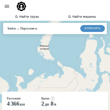
Найти грузы
Найти машины
→
ИЗМЕНИТЬ
Бийск
Парголово
п.
Расстояние
Время
4 366
2
8
км
дн
ч