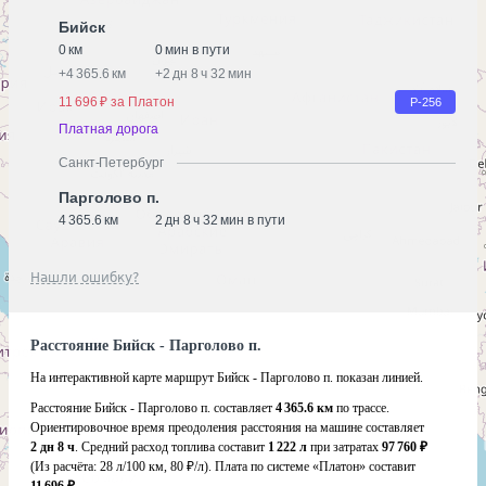
Бийск
0 км
0 мин в пути
+
4 365.6 км
+
2 дн 8 ч 32 мин
11 696 ₽ за Платон
Р-256
Платная дорога
Санкт-Петербург
Парголово п.
4 365.6 км
2 дн 8 ч 32 мин в пути
Нашли ошибку?
Расстояние Бийск - Парголово п.
На интерактивной карте маршрут Бийск - Парголово п. показан линией.
Расстояние Бийск - Парголово п. составляет
4 365.6 км
по трассе.
Ориентировочное время преодоления расстояния на машине составляет
2 дн 8 ч
. Средний расход топлива составит
1 222 л
при затратах
97 760 ₽
(Из расчёта:
28 л/100 км, 80 ₽/л)
. Плата по системе «Платон» составит