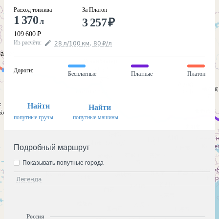
Расход топлива
За Платон
1 370
3 257
₽
л
109 600
₽
Из расчёта
:
28
л
/100
км
,
80
₽
/
л
Дороги
:
Бесплатные
Платные
Платон
Найти
Найти
попутные грузы
попутные машины
Подробный маршрут
Показывать попутные города
Легенда
Россия