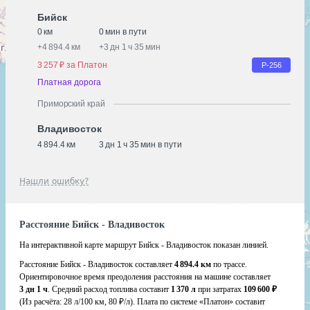
Бийск
0 км
0 мин в пути
+
4 894.4 км
+
3 дн 1 ч 35 мин
3 257 ₽ за Платон
Р-256
Платная дорога
Приморский край
Владивосток
4 894.4 км
3 дн 1 ч 35 мин в пути
Нашли ошибку?
Расстояние Бийск - Владивосток
На интерактивной карте маршрут Бийск - Владивосток показан линией.
Расстояние Бийск - Владивосток составляет
4 894.4 км
по трассе.
Ориентировочное время преодоления расстояния на машине составляет
3 дн 1 ч
. Средний расход топлива составит
1 370 л
при затратах
109 600 ₽
(Из расчёта:
28 л/100 км, 80 ₽/л)
. Плата по системе «Платон» составит