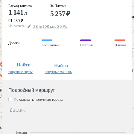
Расход топлива
За Платон
1 141
5 257
₽
л
91 280
₽
Из расчёта
:
28
л
/100
км
,
80
₽
/
л
Дороги
:
Бесплатные
Платные
Платон
Найти
Найти
попутные грузы
попутные машины
Подробный маршрут
Показывать попутные города
Легенда
Россия