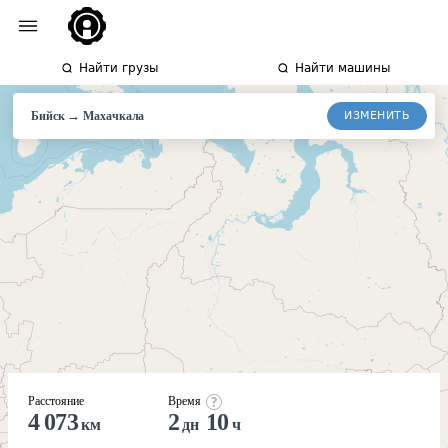
Найти грузы
Найти машины
→
ИЗМЕНИТЬ
Бийск
Махачкала
Расстояние
Время
4 073
2
10
км
дн
ч