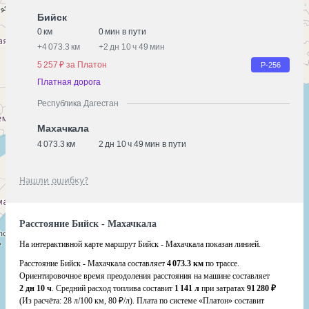
Бийск
0 км
0 мин в пути
+
4 073.3 км
+
2 дн 10 ч 49 мин
5 257 ₽ за Платон
Р-256
Платная дорога
Республика Дагестан
Махачкала
4 073.3 км
2 дн 10 ч 49 мин в пути
Нашли ошибку?
Расстояние Бийск - Махачкала
На интерактивной карте маршрут Бийск - Махачкала показан линией.
Расстояние Бийск - Махачкала составляет
4 073.3 км
по трассе.
Ориентировочное время преодоления расстояния на машине составляет
2 дн 10 ч
. Средний расход топлива составит
1 141 л
при затратах
91 280 ₽
(Из расчёта:
28 л/100 км, 80 ₽/л)
. Плата по системе «Платон» составит