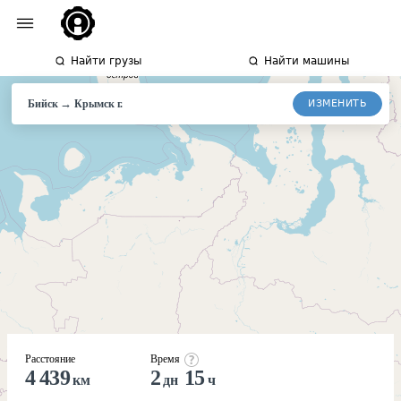
Найти грузы
Найти машины
→
ИЗМЕНИТЬ
Бийск
Крымск
г.
Расстояние
Время
4 439
2
15
км
дн
ч