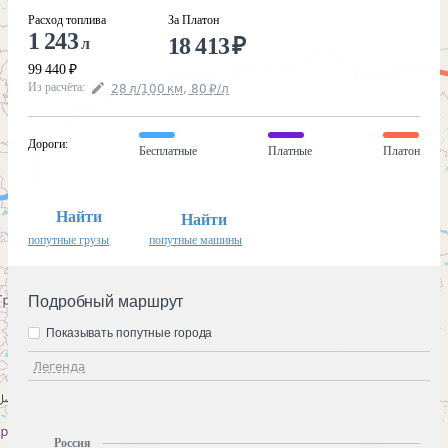
Расход топлива
За Платон
1 243
18 413
₽
л
99 440
₽
Из расчёта
:
28
л
/100
км
,
80
₽
/
л
Дороги
:
Бесплатные
Платные
Платон
Найти
Найти
попутные грузы
попутные машины
Подробный маршрут
Показывать попутные города
Легенда
Россия