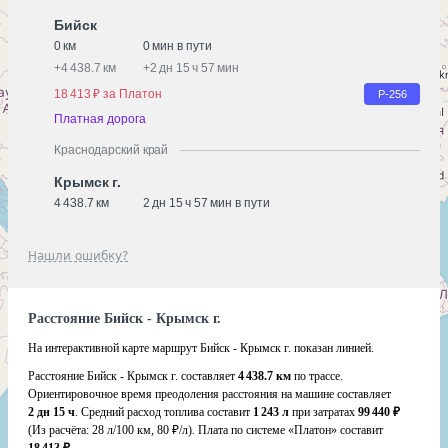
Бийск
0 км
0 мин в пути
+
4 438.7 км
+
2 дн 15 ч 57 мин
18 413 ₽ за Платон
Р-256
Платная дорога
Краснодарский край
Крымск г.
4 438.7 км
2 дн 15 ч 57 мин в пути
Нашли ошибку?
Расстояние Бийск - Крымск г.
На интерактивной карте маршрут Бийск - Крымск г. показан линией.
Расстояние Бийск - Крымск г. составляет
4 438.7 км
по трассе.
Ориентировочное время преодоления расстояния на машине составляет
2 дн 15 ч
. Средний расход топлива составит
1 243 л
при затратах
99 440 ₽
(Из расчёта:
28 л/100 км, 80 ₽/л)
. Плата по системе «Платон» составит