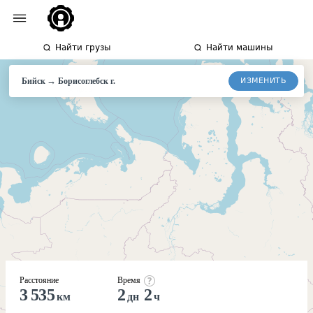
Найти грузы
Найти машины
→
ИЗМЕНИТЬ
Бийск
Борисоглебск
г.
Расстояние
Время
3 535
2
2
км
дн
ч