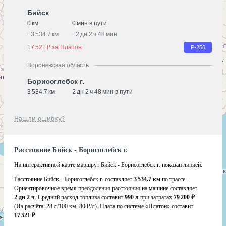
Бийск
0 км
0 мин в пути
+
3 534.7 км
+
2 дн 2 ч 48 мин
17 521 ₽ за Платон
Р-256
Воронежская область
Борисоглебск г.
3 534.7 км
2 дн 2 ч 48 мин в пути
Нашли ошибку?
Расстояние Бийск - Борисоглебск г.
На интерактивной карте маршрут Бийск - Борисоглебск г. показан линией.
Расстояние Бийск - Борисоглебск г. составляет
3 534.7 км
по трассе.
Ориентировочное время преодоления расстояния на машине составляет
2 дн 2 ч
. Средний расход топлива составит
990 л
при затратах
79 200 ₽
(Из расчёта:
28 л/100 км, 80 ₽/л)
. Плата по системе «Платон» составит
17 521 ₽
.