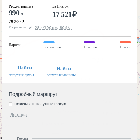
Расход топлива
За Платон
990
17 521
₽
л
79 200
₽
Из расчёта
:
28
л
/100
км
,
80
₽
/
л
Дороги
:
Бесплатные
Платные
Платон
Найти
Найти
попутные грузы
попутные машины
Подробный маршрут
Показывать попутные города
Легенда
Россия