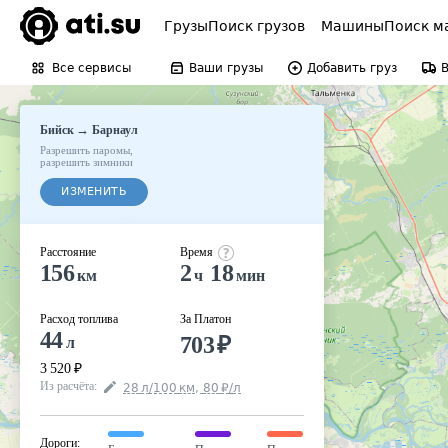
Грузы
Поиск грузов
Машины
Поиск м
Все сервисы
Ваши грузы
Добавить груз
→
Бийск
Барнаул
Разрешить паромы
,
разрешить зимники
ИЗМЕНИТЬ
Расстояние
Время
156
2
18
км
ч
мин
Расход топлива
За Платон
44
703
₽
л
3 520
₽
Из расчёта
:
28
л
/100
км
,
80
₽
/
л
Дороги
: