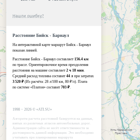
Нашли ошибку?
Расстояние Бийск - Барнаул
На интерактивной карте маршрут Бийск - Барнаул
показан линией.
Расстояние Бийск - Барнаул составляет
156.4 км
по трассе. Ориентировочное время преодоления
расстояния на машине составляет
2 ч 18 мин
.
Средний расход топлива составит
44 л
при затратах
3 520 ₽
(Из расчёта:
28 л/100 км, 80 ₽/л)
. Плата
по системе «Платон» составит
703 ₽
.
1998 −
2026
©
«ATI.SU»
Алгоритм расчета расстояний базируется на данных,
взятых из различных атласов автомобильных дорог.
Администрация сайта не несёт ответственности за
достоверность данной информации. Это необходимо
учитывать при планировании маршрута