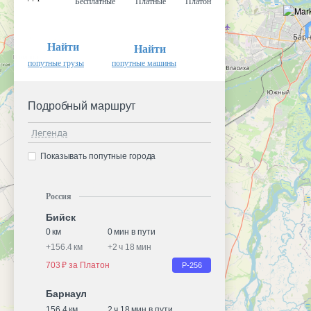
Бесплатные
Платные
Платон
Найти
Найти
попутные грузы
попутные машины
Подробный маршрут
Легенда
Показывать попутные города
Россия
Бийск
0 км
0 мин в пути
+
156.4 км
+
2 ч 18 мин
703 ₽ за Платон
Р-256
Барнаул
156.4 км
2 ч 18 мин в пути