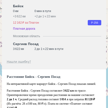
Бийск
0 км
0 мин в пути
+
3 622 км
+
2 дн 1 ч 22 мин
12 162 ₽ за Платон
Р-256
Платная дорога
Московская область
Сергиев Посад
3 622 км
2 дн 1 ч 22 мин в пути
Нашли ошибку?
Расстояние Бийск - Сергиев Посад
На интерактивной карте маршрут Бийск - Сергиев Посад показан линией.
Расстояние Бийск - Сергиев Посад составляет
3 622 км
по трассе.
Ориентировочное время преодоления расстояния на машине составляет
2 дн 1 ч
. Средний расход топлива составит
1 014 л
при затратах
81 120 ₽
(Из расчёта:
28 л/100 км, 80 ₽/л)
. Плата по системе «Платон» составит