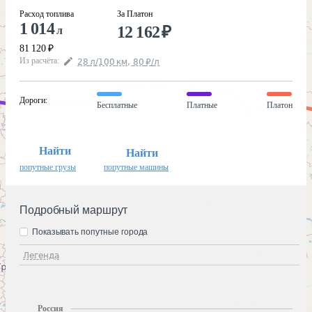
Расход топлива
За Платон
1 014
12 162
₽
л
81 120
₽
Из расчёта
:
28
л
/100
км
,
80
₽
/
л
Дороги
:
Бесплатные
Платные
Платон
Найти
Найти
попутные грузы
попутные машины
Подробный маршрут
Показывать попутные города
Легенда
Россия