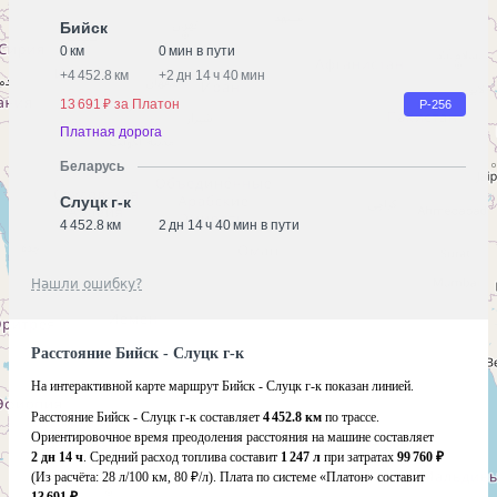
Бийск
0 км
0 мин в пути
+
4 452.8 км
+
2 дн 14 ч 40 мин
13 691 ₽ за Платон
Р-256
Платная дорога
Беларусь
Слуцк г-к
4 452.8 км
2 дн 14 ч 40 мин в пути
Нашли ошибку?
Расстояние Бийск - Слуцк г-к
На интерактивной карте маршрут Бийск - Слуцк г-к показан линией.
Расстояние Бийск - Слуцк г-к составляет
4 452.8 км
по трассе.
Ориентировочное время преодоления расстояния на машине составляет
2 дн 14 ч
. Средний расход топлива составит
1 247 л
при затратах
99 760 ₽
(Из расчёта:
28 л/100 км, 80 ₽/л)
. Плата по системе «Платон» составит