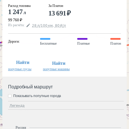
Расход топлива
За Платон
1 247
13 691
₽
л
99 760
₽
Из расчёта
:
28
л
/100
км
,
80
₽
/
л
Дороги
:
Бесплатные
Платные
Платон
Найти
Найти
попутные грузы
попутные машины
Подробный маршрут
Показывать попутные города
Легенда
Россия