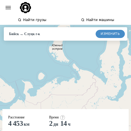
Найти грузы
Найти машины
→
ИЗМЕНИТЬ
Бийск
Слуцк
г-к
Расстояние
Время
4 453
2
14
км
дн
ч