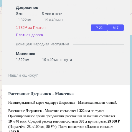
Дзержинск
0 км
0 мин в пути
+
1 322 км
+
19 ч 40 мин
1 782 ₽ за Платон
Р-22
М-7
Платная дорога
Донецкая Народная Республика
Макеевка
1 322 км
19 ч 40 мин в пути
Нашли ошибку?
Расстояние Дзержинск - Макеевка
На интерактивной карте маршрут Дзержинск - Макеевка показан линией.
Расстояние Дзержинск - Макеевка составляет
1 322 км
по трассе.
Ориентировочное время преодоления расстояния на машине составляет
19 ч 40 мин
. Средний расход топлива составит
370 л
при затратах
29 600 ₽
(Из расчёта:
28 л/100 км, 80 ₽/л)
. Плата по системе «Платон» составит