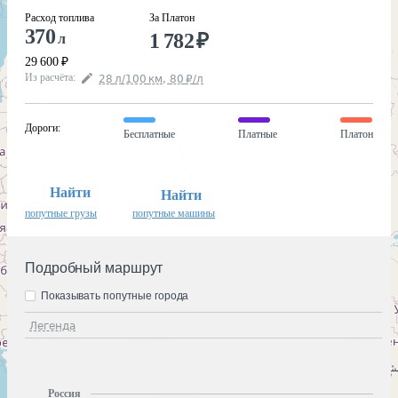
Расход топлива
За Платон
370
1 782
₽
л
29 600
₽
Из расчёта
:
28
л
/100
км
,
80
₽
/
л
Дороги
:
Бесплатные
Платные
Платон
Найти
Найти
попутные грузы
попутные машины
Подробный маршрут
Показывать попутные города
Легенда
Россия