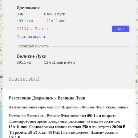
Дзержинск
0 км
0 мин в пути
+
891.1 км
+
12 ч 11 мин
3 313 ₽ за Платон
М-7
Платная дорога
Псковская область
Великие Луки
891.1 км
12 ч 11 мин в пути
Нашли ошибку?
Расстояние Дзержинск - Великие Луки
На интерактивной карте маршрут Дзержинск - Великие Луки показан линией.
Расстояние Дзержинск - Великие Луки составляет
891.1 км
по трассе.
Ориентировочное время преодоления расстояния на машине составляет
12 ч 11 мин
. Средний расход топлива составит
250 л
при затратах
20 000 ₽
(Из расчёта:
28 л/100 км, 80 ₽/л)
. Плата по системе «Платон» составит