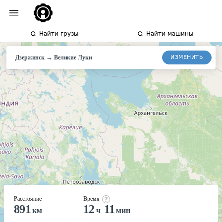
Найти грузы
Найти машины
→
ИЗМЕНИТЬ
Дзержинск
Великие
Луки
Расстояние
Время
891
12
11
км
ч
мин