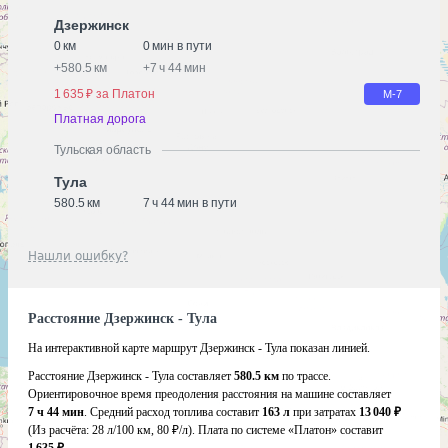
Дзержинск
0 км
0 мин в пути
+
580.5 км
+
7 ч 44 мин
1 635 ₽ за Платон
М-7
Платная дорога
Тульская область
Тула
580.5 км
7 ч 44 мин в пути
Нашли ошибку?
Расстояние Дзержинск - Тула
На интерактивной карте маршрут Дзержинск - Тула показан линией.
Расстояние Дзержинск - Тула составляет
580.5 км
по трассе.
Ориентировочное время преодоления расстояния на машине составляет
7 ч 44 мин
. Средний расход топлива составит
163 л
при затратах
13 040 ₽
(Из расчёта:
28 л/100 км, 80 ₽/л)
. Плата по системе «Платон» составит