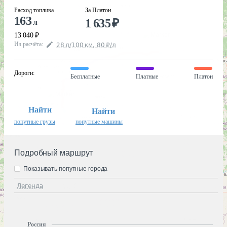
Расход топлива
За Платон
163
1 635
₽
л
13 040
₽
Из расчёта
:
28
л
/100
км
,
80
₽
/
л
Дороги
:
Бесплатные
Платные
Платон
Найти
Найти
попутные грузы
попутные машины
Подробный маршрут
Показывать попутные города
Легенда
Россия