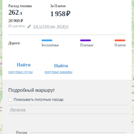
Расход топлива
За Платон
262
1 958
₽
л
20 960
₽
Из расчёта
:
28
л
/100
км
,
80
₽
/
л
Дороги
:
Бесплатные
Платные
Платон
Найти
Найти
попутные грузы
попутные машины
Подробный маршрут
Показывать попутные города
Легенда
Россия