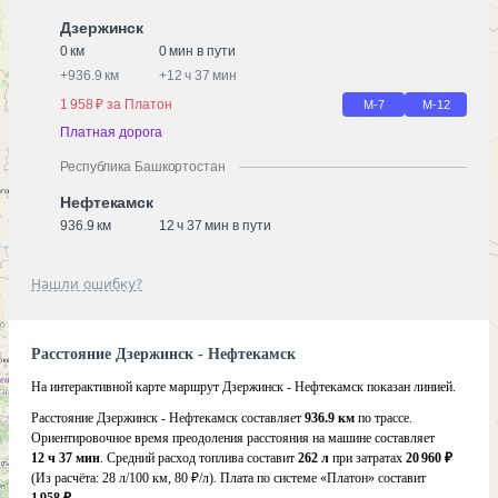
Дзержинск
0 км
0 мин в пути
+
936.9 км
+
12 ч 37 мин
1 958 ₽ за Платон
М-7
М-12
Платная дорога
Республика Башкортостан
Нефтекамск
936.9 км
12 ч 37 мин в пути
Нашли ошибку?
Расстояние Дзержинск - Нефтекамск
На интерактивной карте маршрут Дзержинск - Нефтекамск показан линией.
Расстояние Дзержинск - Нефтекамск составляет
936.9 км
по трассе.
Ориентировочное время преодоления расстояния на машине составляет
12 ч 37 мин
. Средний расход топлива составит
262 л
при затратах
20 960 ₽
(Из расчёта:
28 л/100 км, 80 ₽/л)
. Плата по системе «Платон» составит