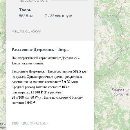
Тверская область
Тверь
582.5 км
7 ч 32 мин в пути
Нашли ошибку?
Расстояние Дзержинск - Тверь
На интерактивной карте маршрут Дзержинск -
Тверь показан линией.
Расстояние Дзержинск - Тверь составляет
582.5 км
по трассе. Ориентировочное время преодоления
расстояния на машине составляет
7 ч 32 мин
.
Средний расход топлива составит
163 л
при затратах
13 040 ₽
(Из расчёта:
28 л/100 км, 80 ₽/л)
. Плата по системе «Платон»
составит
1 042 ₽
.
1998 −
2026
©
«ATI.SU»