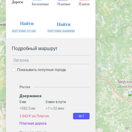
Дороги
:
Бесплатные
Платные
Платон
Найти
Найти
попутные грузы
попутные машины
Подробный маршрут
Легенда
Показывать попутные города
Россия
Дзержинск
0 км
0 мин в пути
+
582.5 км
+
7 ч 32 мин
1 042 ₽ за Платон
М-7
Платная дорога