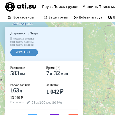
Грузы
Поиск грузов
Машины
Поиск м
Все сервисы
Ваши грузы
Добавить груз
→
Дзержинск
Тверь
В пределах страны
,
разрешить паромы
,
разрешить зимники
ИЗМЕНИТЬ
Расстояние
Время
583
7
32
км
ч
мин
Расход топлива
За Платон
163
1 042
₽
л
13 040
₽
Из расчёта
:
28
л
/100
км
,
80
₽
/
л