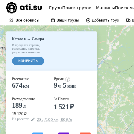
Грузы
Поиск грузов
Машины
Поиск м
Все сервисы
Ваши грузы
Добавить груз
→
Кстово г.
Самара
В пределах страны
,
разрешить паромы
,
разрешить зимники
ИЗМЕНИТЬ
Расстояние
Время
674
9
5
км
ч
мин
Расход топлива
За Платон
189
1 521
₽
л
15 120
₽
Из расчёта
:
28
л
/100
км
,
80
₽
/
л