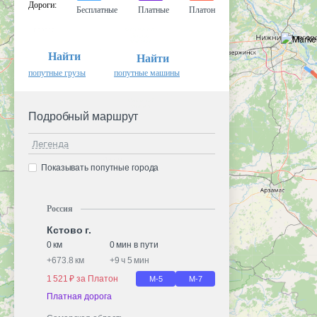
Дороги
:
Бесплатные
Платные
Платон
Найти
Найти
попутные грузы
попутные машины
Подробный маршрут
Легенда
Показывать попутные города
Россия
Кстово г.
0 км
0 мин в пути
+
673.8 км
+
9 ч 5 мин
1 521 ₽ за Платон
М-5
М-7
Платная дорога