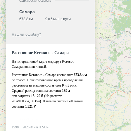
Самарская область
Самара
673.8 км
9 ч 5 мин в пути
Нашли ошибку?
Расстояние Кстово г. - Самара
На интерактивной карте маршрут Кстово г. -
Самара показан линией.
Расстояние Кстово г. - Самара составляет
673.8 км
по трассе. Ориентировочное время преодоления
расстояния на машине составляет
9 ч 5 мин
.
Средний расход топлива составит
189 л
при затратах
15 120 ₽
(Из расчёта:
28 л/100 км, 80 ₽/л)
. Плата по системе «Платон»
составит
1 521 ₽
.
1998 −
2026
©
«ATI.SU»