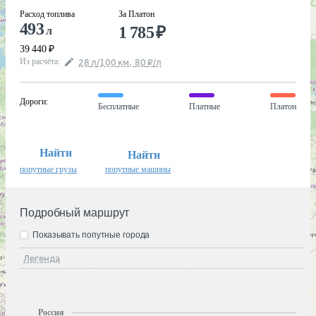
Расход топлива
За Платон
493
1 785
₽
л
39 440
₽
Из расчёта
:
28
л
/100
км
,
80
₽
/
л
Дороги
:
Бесплатные
Платные
Платон
Найти
Найти
попутные грузы
попутные машины
Подробный маршрут
Показывать попутные города
Легенда
Россия