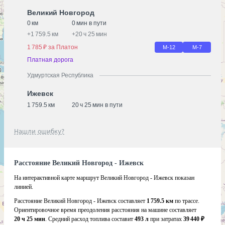
Великий Новгород
0 км
0 мин в пути
+
1 759.5 км
+
20 ч 25 мин
1 785 ₽ за Платон
М-12
М-7
Платная дорога
Удмуртская Республика
Ижевск
1 759.5 км
20 ч 25 мин в пути
Нашли ошибку?
Расстояние Великий Новгород - Ижевск
На интерактивной карте маршрут Великий Новгород - Ижевск показан
линией.
Расстояние Великий Новгород - Ижевск составляет
1 759.5 км
по трассе.
Ориентировочное время преодоления расстояния на машине составляет
20 ч 25 мин
. Средний расход топлива составит
493 л
при затратах
39 440 ₽