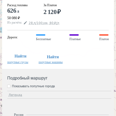
Расход топлива
За Платон
626
2 120
₽
л
50 080
₽
Из расчёта
:
28
л
/100
км
,
80
₽
/
л
Дороги
:
Бесплатные
Платные
Платон
Найти
Найти
попутные грузы
попутные машины
Подробный маршрут
Показывать попутные города
Легенда
Россия