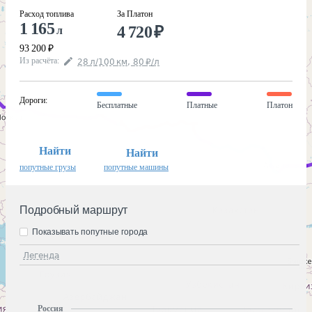
Расход топлива
За Платон
1 165
4 720
₽
л
93 200
₽
Из расчёта
:
28
л
/100
км
,
80
₽
/
л
Дороги
:
Бесплатные
Платные
Платон
Найти
Найти
попутные грузы
попутные машины
Подробный маршрут
Показывать попутные города
Легенда
Россия