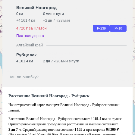
Великий Новгород
0 км
0 мин в пути
+
4 161.4 км
+
2 дн 7 ч 28 мин
4 720 ₽ за Платон
Р-239
М-10
Платная дорога
Алтайский край
Рубцовск
4 161.4 км
2 дн 7 ч 28 мин в пути
Нашли ошибку?
Расстояние Великий Новгород - Рубцовск
На интерактивной карте маршрут Великий Новгород - Рубцовск показан
линией.
Расстояние Великий Новгород - Рубцовск составляет
4 161.4 км
по трассе.
Ориентировочное время преодоления расстояния на машине составляет
2 дн 7 ч
. Средний расход топлива составит
1 165 л
при затратах
93 200 ₽