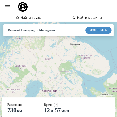
Найти грузы
Найти машины
→
ИЗМЕНИТЬ
Великий Новгород
Молодечно
Расстояние
Время
730
12
57
км
ч
мин