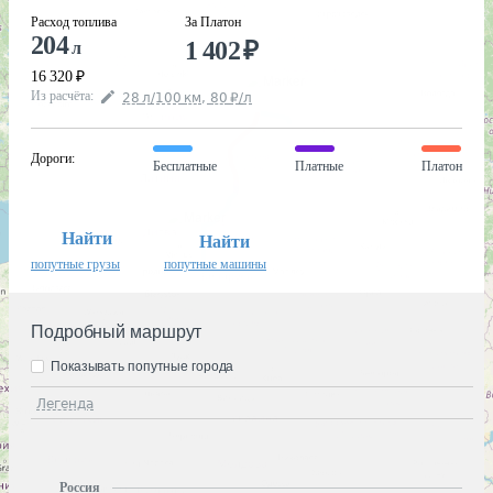
Расход топлива
За Платон
204
1 402
₽
л
16 320
₽
Из расчёта
:
28
л
/100
км
,
80
₽
/
л
Дороги
:
Бесплатные
Платные
Платон
Найти
Найти
попутные грузы
попутные машины
Подробный маршрут
Показывать попутные города
Легенда
Россия