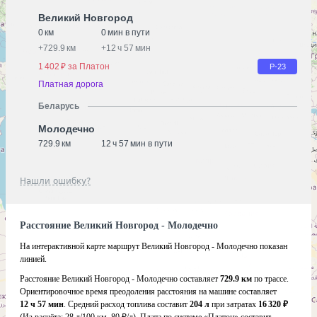
Великий Новгород
0 км
0 мин в пути
+
729.9 км
+
12 ч 57 мин
1 402 ₽ за Платон
Р-23
Платная дорога
Беларусь
Молодечно
729.9 км
12 ч 57 мин в пути
Нашли ошибку?
Расстояние Великий Новгород - Молодечно
На интерактивной карте маршрут Великий Новгород - Молодечно показан
линией.
Расстояние Великий Новгород - Молодечно составляет
729.9 км
по трассе.
Ориентировочное время преодоления расстояния на машине составляет
12 ч 57 мин
. Средний расход топлива составит
204 л
при затратах
16 320 ₽