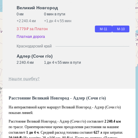
Великий Новгород
0 км
0 мин в пути
+
2 240.4 км
+
1 дн 4 ч 55 мин
3 779 ₽ за Платон
М-11
М-10
Платная дорога
Краснодарский край
Адлер (Сочи г/о)
2 240.4 км
1 дн 4 ч 55 мин в пути
Нашли ошибку?
Расстояние Великий Новгород - Адлер (Сочи г/о)
На интерактивной карте маршрут Великий Новгород - Адлер (Сочи г/о)
показан линией.
Расстояние Великий Новгород - Адлер (Сочи г/о) составляет
2 240.4 км
по трассе. Ориентировочное время преодоления расстояния на машине
составляет
1 дн 4 ч
. Средний расход топлива составит
627 л
при затратах