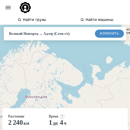
Найти грузы
Найти машины
→
ИЗМЕНИТЬ
Великий Новгород
Адлер (Сочи г/о)
Расстояние
Время
2 240
1
4
км
дн
ч