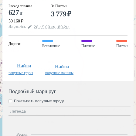
Расход топлива
За Платон
627
3 779
₽
л
50 160
₽
Из расчёта
:
28
л
/100
км
,
80
₽
/
л
Дороги
:
Бесплатные
Платные
Платон
Найти
Найти
попутные грузы
попутные машины
Подробный маршрут
Показывать попутные города
Легенда
Россия