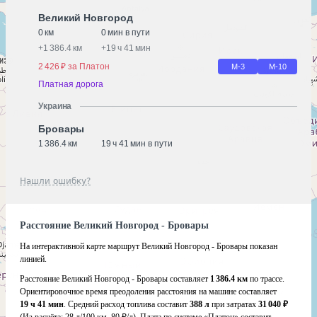
Великий Новгород
0 км
0 мин в пути
+
1 386.4 км
+
19 ч 41 мин
2 426 ₽ за Платон
М-3
М-10
Платная дорога
Украина
Бровары
1 386.4 км
19 ч 41 мин в пути
Нашли ошибку?
Расстояние Великий Новгород - Бровары
На интерактивной карте маршрут Великий Новгород - Бровары показан
линией.
Расстояние Великий Новгород - Бровары составляет
1 386.4 км
по трассе.
Ориентировочное время преодоления расстояния на машине составляет
19 ч 41 мин
. Средний расход топлива составит
388 л
при затратах
31 040 ₽