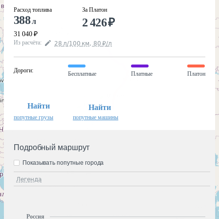
Расход топлива
За Платон
388
2 426
₽
л
31 040
₽
Из расчёта
:
28
л
/100
км
,
80
₽
/
л
Дороги
:
Бесплатные
Платные
Платон
Найти
Найти
попутные грузы
попутные машины
Подробный маршрут
Показывать попутные города
Легенда
Россия