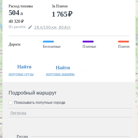
Расход топлива
За Платон
504
1 765
₽
л
40 320
₽
Из расчёта
:
28
л
/100
км
,
80
₽
/
л
Дороги
:
Бесплатные
Платные
Платон
Найти
Найти
попутные грузы
попутные машины
Подробный маршрут
Показывать попутные города
Легенда
Россия