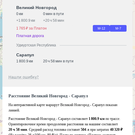
Великий Новгород
0 км
0 мин в пути
+
1 800.9 км
+
20 ч 58 мин
1 765 ₽ за Платон
М-12
М-7
Платная дорога
Удмуртская Республика
Сарапул
1 800.9 км
20 ч 58 мин в пути
Нашли ошибку?
Расстояние Великий Новгород - Сарапул
На интерактивной карте маршрут Великий Новгород - Сарапул показан
линией.
Расстояние Великий Новгород - Сарапул составляет
1 800.9 км
по трассе.
Ориентировочное время преодоления расстояния на машине составляет
20 ч 58 мин
. Средний расход топлива составит
504 л
при затратах
40 320 ₽