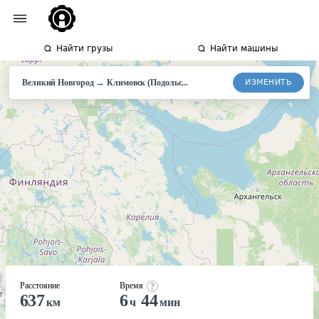
Найти грузы
Найти машины
→
ИЗМЕНИТЬ
Великий Новгород
Климовск (Подольс...
Расстояние
Время
637
6
44
км
ч
мин