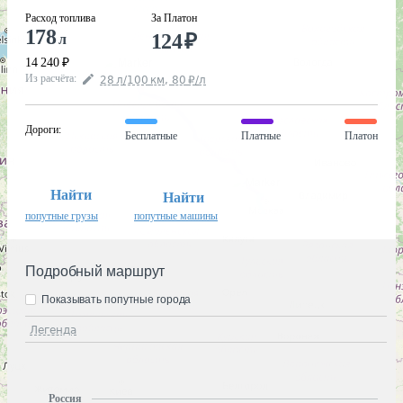
Расход топлива
За Платон
178
124
₽
л
14 240
₽
Из расчёта
:
28
л
/100
км
,
80
₽
/
л
Дороги
:
Бесплатные
Платные
Платон
Найти
Найти
попутные грузы
попутные машины
Подробный маршрут
Показывать попутные города
Легенда
Россия