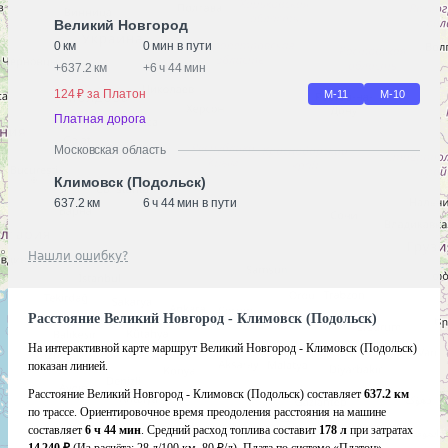
Великий Новгород
0 км
0 мин в пути
+
637.2 км
+
6 ч 44 мин
124 ₽ за Платон
М-11
М-10
Платная дорога
Московская область
Климовск (Подольск)
637.2 км
6 ч 44 мин в пути
Нашли ошибку?
Расстояние Великий Новгород - Климовск (Подольск)
На интерактивной карте маршрут Великий Новгород - Климовск (Подольск)
показан линией.
Расстояние Великий Новгород - Климовск (Подольск) составляет
637.2 км
по трассе. Ориентировочное время преодоления расстояния на машине
составляет
6 ч 44 мин
. Средний расход топлива составит
178 л
при затратах