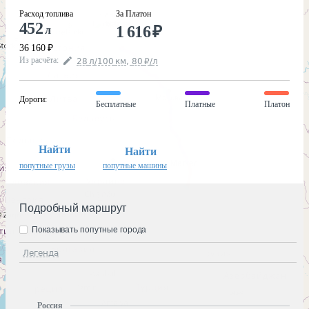
Расход топлива
За Платон
452
1 616
₽
л
36 160
₽
Из расчёта
:
28
л
/100
км
,
80
₽
/
л
Дороги
:
Бесплатные
Платные
Платон
Найти
Найти
попутные грузы
попутные машины
Подробный маршрут
Показывать попутные города
Легенда
Россия