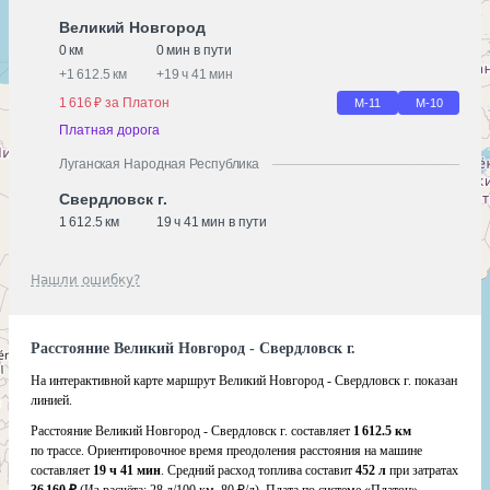
Великий Новгород
0 км
0 мин в пути
+
1 612.5 км
+
19 ч 41 мин
1 616 ₽ за Платон
М-11
М-10
Платная дорога
Луганская Народная Республика
Свердловск г.
1 612.5 км
19 ч 41 мин в пути
Нашли ошибку?
Расстояние Великий Новгород - Свердловск г.
На интерактивной карте маршрут Великий Новгород - Свердловск г. показан
линией.
Расстояние Великий Новгород - Свердловск г. составляет
1 612.5 км
по трассе. Ориентировочное время преодоления расстояния на машине
составляет
19 ч 41 мин
. Средний расход топлива составит
452 л
при затратах