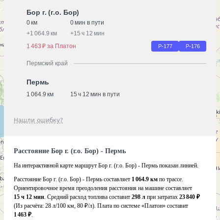
Бор г. (г.о. Бор)
0 км
0 мин в пути
+
1 064.9 км
+
15 ч 12 мин
1 463 ₽ за Платон
Р-177
Р-176
Пермский край
Пермь
1 064.9 км
15 ч 12 мин в пути
Нашли ошибку?
Расстояние Бор г. (г.о. Бор) - Пермь
На интерактивной карте маршрут Бор г. (г.о. Бор) - Пермь показан линией.
Расстояние Бор г. (г.о. Бор) - Пермь составляет
1 064.9 км
по трассе.
Ориентировочное время преодоления расстояния на машине составляет
15 ч 12 мин
. Средний расход топлива составит
298 л
при затратах
23 840 ₽
(Из расчёта:
28 л/100 км, 80 ₽/л)
. Плата по системе «Платон» составит
1 463 ₽
.