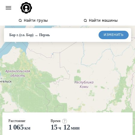
Найти грузы
Найти машины
→
ИЗМЕНИТЬ
Бор г. (г.о. Бор)
Пермь
Расстояние
Время
1 065
15
12
км
ч
мин