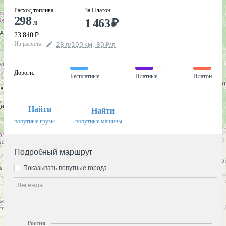
Расход топлива
За Платон
298
1 463
₽
л
23 840
₽
Из расчёта
:
28
л
/100
км
,
80
₽
/
л
Дороги
:
Бесплатные
Платные
Платон
Найти
Найти
попутные грузы
попутные машины
Подробный маршрут
Показывать попутные города
Легенда
Россия