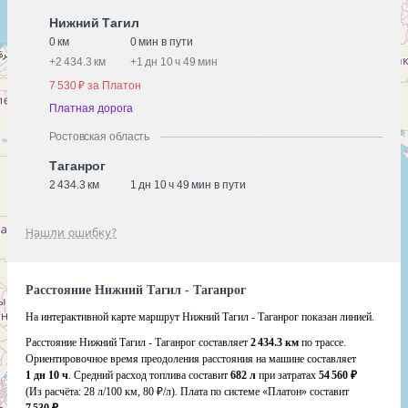
Нижний Тагил
0 км
0 мин в пути
+
2 434.3 км
+
1 дн 10 ч 49 мин
7 530 ₽ за Платон
Платная дорога
Ростовская область
Таганрог
2 434.3 км
1 дн 10 ч 49 мин в пути
Нашли ошибку?
Расстояние Нижний Тагил - Таганрог
На интерактивной карте маршрут Нижний Тагил - Таганрог показан линией.
Расстояние Нижний Тагил - Таганрог составляет
2 434.3 км
по трассе.
Ориентировочное время преодоления расстояния на машине составляет
1 дн 10 ч
. Средний расход топлива составит
682 л
при затратах
54 560 ₽
(Из расчёта:
28 л/100 км, 80 ₽/л)
. Плата по системе «Платон» составит