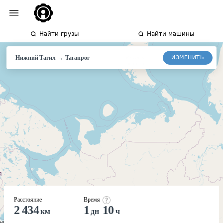
Найти грузы
Найти машины
→
ИЗМЕНИТЬ
Нижний Тагил
Таганрог
Расстояние
Время
2 434
1
10
км
дн
ч