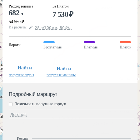
Расход топлива
За Платон
682
7 530
₽
л
54 560
₽
Из расчёта
:
28
л
/100
км
,
80
₽
/
л
Дороги
:
Бесплатные
Платные
Платон
Найти
Найти
попутные грузы
попутные машины
Подробный маршрут
Показывать попутные города
Легенда
Россия